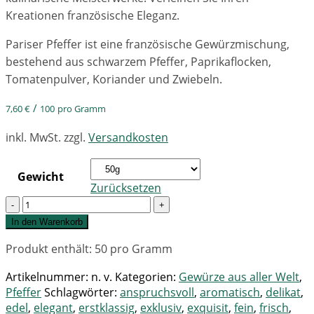
Kreationen französische Eleganz.
Pariser Pfeffer ist eine französische Gewürzmischung,
bestehend aus schwarzem Pfeffer, Paprikaflocken,
Tomatenpulver, Koriander und Zwiebeln.
/
7,60
€
100
pro Gramm
inkl. MwSt.
zzgl.
Versandkosten
Gewicht
Zurücksetzen
Quantity
In den Warenkorb
Produkt enthält: 50
pro Gramm
Artikelnummer:
n. v.
Kategorien:
Gewürze aus aller Welt
,
Pfeffer
Schlagwörter:
anspruchsvoll
,
aromatisch
,
delikat
,
edel
,
elegant
,
erstklassig
,
exklusiv
,
exquisit
,
fein
,
frisch
,