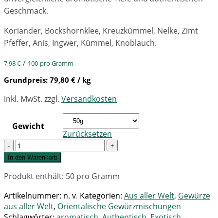
Geschmack.
Koriander, Bockshornklee, Kreuzkümmel, Nelke, Zimt
Pfeffer, Anis, Ingwer, Kümmel, Knoblauch.
/
7,98
€
100
pro Gramm
Grundpreis:
79,80
€
/ kg
inkl. MwSt.
zzgl.
Versandkosten
Gewicht
Zurücksetzen
Quantity
In den Warenkorb
Produkt enthält: 50
pro Gramm
Artikelnummer:
n. v.
Kategorien:
Aus aller Welt
,
Gewürze
aus aller Welt
,
Orientalische Gewürzmischungen
Schlagwörter:
aromatisch
,
Authentisch
,
Exotisch
,