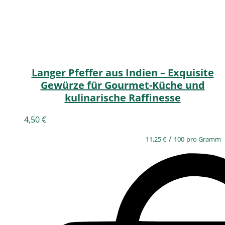
Langer Pfeffer aus Indien – Exquisite
Gewürze für Gourmet-Küche und
kulinarische Raffinesse
4,50
€
/
11,25
€
100
pro Gramm