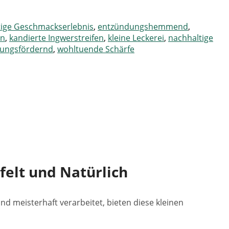
tige Geschmackserlebnis
,
entzündungshemmend
,
en
,
kandierte Ingwerstreifen
,
kleine Leckerei
,
nachhaltige
ungsfördernd
,
wohltuende Schärfe
felt und Natürlich
d meisterhaft verarbeitet, bieten diese kleinen