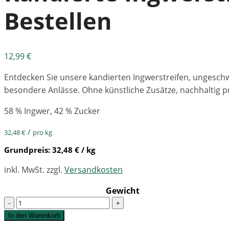
Bestellen
12,99
€
Entdecken Sie unsere kandierten Ingwerstreifen, ungeschw
besondere Anlässe. Ohne künstliche Zusätze, nachhaltig pro
58 % Ingwer, 42 % Zucker
/
32,48
€
pro kg
Grundpreis:
32,48
€
/ kg
inkl. MwSt.
zzgl.
Versandkosten
Gewicht
Quantity
In den Warenkorb