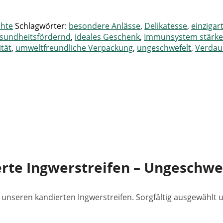
chte
Schlagwörter:
besondere Anlässe
,
Delikatesse
,
einzigar
sundheitsfördernd
,
ideales Geschenk
,
Immunsystem stärk
tät
,
umweltfreundliche Verpackung
,
ungeschwefelt
,
Verdau
rte Ingwerstreifen – Ungeschwe
unseren kandierten Ingwerstreifen. Sorgfältig ausgewählt un