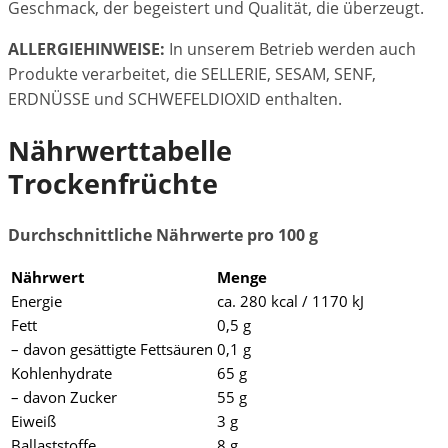
Geschmack, der begeistert und Qualität, die überzeugt.
ALLERGIEHINWEISE:
In unserem Betrieb werden auch
Produkte verarbeitet, die SELLERIE, SESAM, SENF,
ERDNÜSSE und SCHWEFELDIOXID enthalten.
Nährwerttabelle
Trockenfrüchte
Durchschnittliche Nährwerte pro 100 g
Nährwert
Menge
Energie
ca. 280 kcal / 1170 kJ
Fett
0,5 g
– davon gesättigte Fettsäuren
0,1 g
Kohlenhydrate
65 g
– davon Zucker
55 g
Eiweiß
3 g
Ballaststoffe
8 g