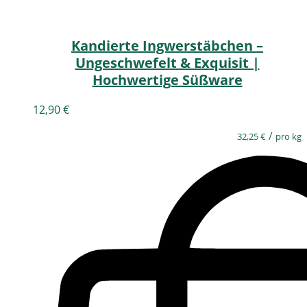
Kandierte Ingwerstäbchen –
Ungeschwefelt & Exquisit |
Hochwertige Süßware
12,90
€
/
32,25
€
pro kg