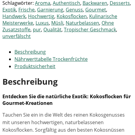
Schlagwörter:
Aroma
,
Authentisch
,
Backwaren
,
Desserts
,
Exotik
,
Frische
,
Garnierung
,
Genuss
,
Gourmet
,
Handwerk
,
Hochwertig
,
Kokosflocken
,
Kulinarische
Meisterwerke
,
Luxus
,
Müsli
,
Naturbelassen
,
Ohne
Zusatzstoffe
,
pur
,
Qualität
,
Tropischer Geschmack
,
unverfälscht
Beschreibung
Nährwerttabelle Trockenfrüchte
Produktsicherheit
Beschreibung
Entdecken Sie die natürliche Exotik: Kokosflocken für
Gourmet-Kreationen
Tauchen Sie ein in die Welt des reinen Kokosgenusses
mit unseren hochwertigen, naturbelassenen
Kokosflocken. Sorgfältig aus den besten Kokosnüssen