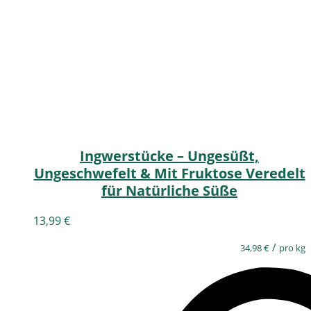
Ingwerstücke – Ungesüßt,
Ungeschwefelt & Mit Fruktose Veredelt
für Natürliche Süße
13,99
€
/
34,98
€
pro kg