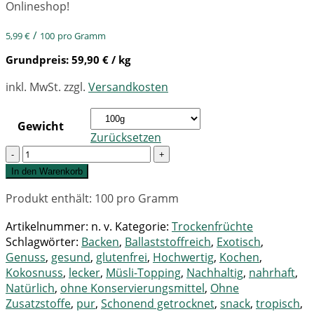
Onlineshop!
/
5,99
€
100
pro Gramm
Grundpreis:
59,90
€
/ kg
inkl. MwSt.
zzgl.
Versandkosten
Gewicht
Zurücksetzen
Quantity
In den Warenkorb
Produkt enthält: 100
pro Gramm
Artikelnummer:
n. v.
Kategorie:
Trockenfrüchte
Schlagwörter:
Backen
,
Ballaststoffreich
,
Exotisch
,
Genuss
,
gesund
,
glutenfrei
,
Hochwertig
,
Kochen
,
Kokosnuss
,
lecker
,
Müsli-Topping
,
Nachhaltig
,
nahrhaft
,
Natürlich
,
ohne Konservierungsmittel
,
Ohne
Zusatzstoffe
,
pur
,
Schonend getrocknet
,
snack
,
tropisch
,