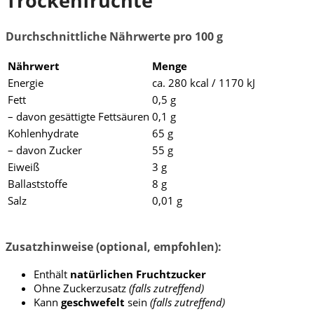
Trockenfrüchte
Durchschnittliche Nährwerte pro 100 g
Nährwert
Menge
Energie
ca. 280 kcal / 1170 kJ
Fett
0,5 g
– davon gesättigte Fettsäuren
0,1 g
Kohlenhydrate
65 g
– davon Zucker
55 g
Eiweiß
3 g
Ballaststoffe
8 g
Salz
0,01 g
Zusatzhinweise (optional, empfohlen):
Enthält
natürlichen Fruchtzucker
Ohne Zuckerzusatz
(falls zutreffend)
Kann
geschwefelt
sein
(falls zutreffend)