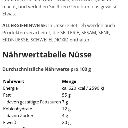
macht, und verleihen Sie Ihren Gerichten das gewisse
Etwas.
ALLERGIEHINWEISE:
In Unsere Betrieb werden auch
Produkten verarbeitet, die SELLERIE, SESAM, SENF,
ERDNUESSE, SCHWEFELDIOXID enthalten.
Nährwerttabelle Nüsse
Durchschnittliche Nährwerte pro 100 g
Nährwert
Menge
Energie
ca. 620 kcal / 2590 kJ
Fett
55 g
– davon gesättigte Fettsäuren
7 g
Kohlenhydrate
12 g
– davon Zucker
4 g
Eiweiß
20 g