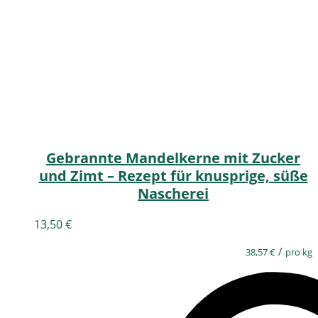
Gebrannte Mandelkerne mit Zucker
und Zimt – Rezept für knusprige, süße
Nascherei
13,50
€
/
38,57
€
pro kg