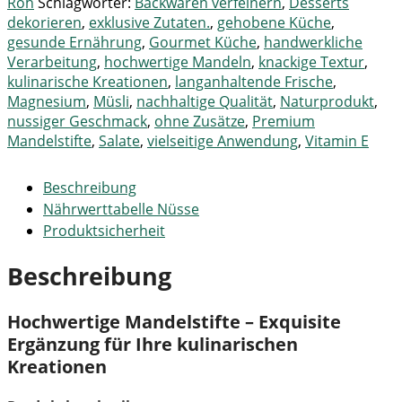
Roh
Schlagwörter:
Backwaren verfeinern
,
Desserts
dekorieren
,
exklusive Zutaten.
,
gehobene Küche
,
gesunde Ernährung
,
Gourmet Küche
,
handwerkliche
Verarbeitung
,
hochwertige Mandeln
,
knackige Textur
,
kulinarische Kreationen
,
langanhaltende Frische
,
Magnesium
,
Müsli
,
nachhaltige Qualität
,
Naturprodukt
,
nussiger Geschmack
,
ohne Zusätze
,
Premium
Mandelstifte
,
Salate
,
vielseitige Anwendung
,
Vitamin E
Beschreibung
Nährwerttabelle Nüsse
Produktsicherheit
Beschreibung
Hochwertige Mandelstifte – Exquisite
Ergänzung für Ihre kulinarischen
Kreationen