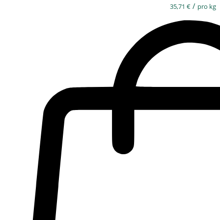
/
35,71
€
pro kg