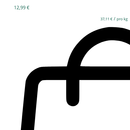
12,99
€
/
37,11
€
pro kg