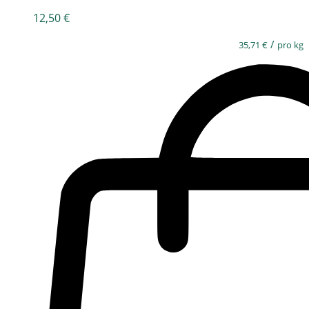
12,50
€
/
35,71
€
pro kg