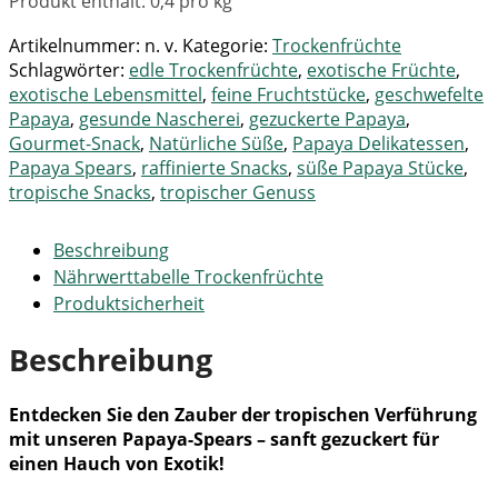
Produkt enthält: 0,4
pro kg
Artikelnummer:
n. v.
Kategorie:
Trockenfrüchte
Schlagwörter:
edle Trockenfrüchte
,
exotische Früchte
,
exotische Lebensmittel
,
feine Fruchtstücke
,
geschwefelte
Papaya
,
gesunde Nascherei
,
gezuckerte Papaya
,
Gourmet-Snack
,
Natürliche Süße
,
Papaya Delikatessen
,
Papaya Spears
,
raffinierte Snacks
,
süße Papaya Stücke
,
tropische Snacks
,
tropischer Genuss
Beschreibung
Nährwerttabelle Trockenfrüchte
Produktsicherheit
Beschreibung
Entdecken Sie den Zauber der tropischen Verführung
mit unseren Papaya-Spears – sanft gezuckert für
einen Hauch von Exotik!