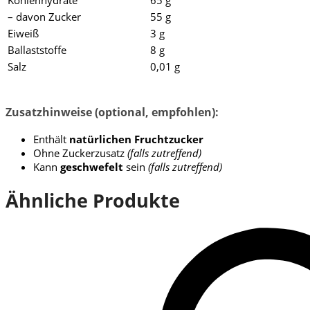
– davon Zucker
55 g
Eiweiß
3 g
Ballaststoffe
8 g
Salz
0,01 g
Zusatzhinweise (optional, empfohlen):
Enthält
natürlichen Fruchtzucker
Ohne Zuckerzusatz
(falls zutreffend)
Kann
geschwefelt
sein
(falls zutreffend)
Ähnliche Produkte