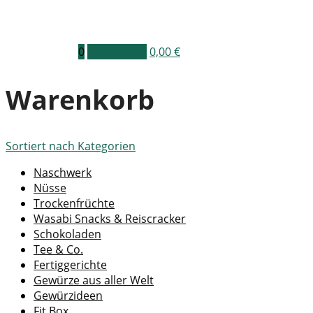
0
Warenkorb
0,00
€
Warenkorb
Sortiert nach
Kategorien
Naschwerk
Nüsse
Trockenfrüchte
Wasabi Snacks & Reiscracker
Schokoladen
Tee & Co.
Fertiggerichte
Gewürze aus aller Welt
Gewürzideen
Fit Box