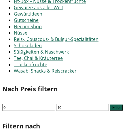
Fit-Box – Nüsse & Trockenfrüchte
Gewürze aus aller Welt
Gewürzideen
Gutscheine
Neu im Shop
Nüsse
Reis-, Couscous- & Bulgur-Spezialitäten
Schokoladen
Süßigkeiten & Naschwerk
Tee, Chai & Kräutertee
Trockenfrüchte
Wasabi Snacks & Reiscracker
Nach Preis filtern
Min.
Max.
Filter
Preis
Preis
Filtern nach