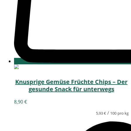
Knusprige Gemüse Früchte Chips – Der
gesunde Snack für unterwegs
8,90
€
/
5,93
€
100
pro kg