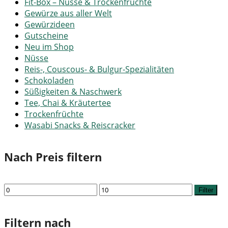
Fit-Box – Nüsse & Trockenfrüchte
Gewürze aus aller Welt
Gewürzideen
Gutscheine
Neu im Shop
Nüsse
Reis-, Couscous- & Bulgur-Spezialitäten
Schokoladen
Süßigkeiten & Naschwerk
Tee, Chai & Kräutertee
Trockenfrüchte
Wasabi Snacks & Reiscracker
Nach Preis filtern
Min.
Max.
Filter
Preis
Preis
Filtern nach