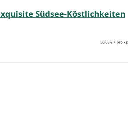
Exquisite Südsee-Köstlichkeiten
/
30,00
€
pro kg