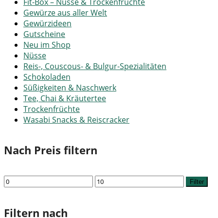
Fit-Box – Nüsse & Trockenfrüchte
Gewürze aus aller Welt
Gewürzideen
Gutscheine
Neu im Shop
Nüsse
Reis-, Couscous- & Bulgur-Spezialitäten
Schokoladen
Süßigkeiten & Naschwerk
Tee, Chai & Kräutertee
Trockenfrüchte
Wasabi Snacks & Reiscracker
Nach Preis filtern
Min.
Max.
Filter
Preis
Preis
Filtern nach