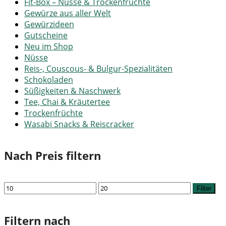
Fit-Box – Nüsse & Trockenfrüchte
Gewürze aus aller Welt
Gewürzideen
Gutscheine
Neu im Shop
Nüsse
Reis-, Couscous- & Bulgur-Spezialitäten
Schokoladen
Süßigkeiten & Naschwerk
Tee, Chai & Kräutertee
Trockenfrüchte
Wasabi Snacks & Reiscracker
Nach Preis filtern
Min.
Max.
Filter
Preis
Preis
Filtern nach