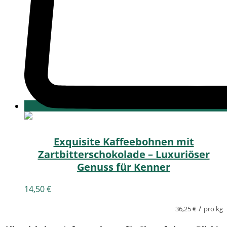
Exquisite Kaffeebohnen mit
Zartbitterschokolade – Luxuriöser
Genuss für Kenner
14,50
€
/
36,25
€
pro kg