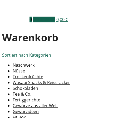
0
Warenkorb
0,00
€
Warenkorb
Sortiert nach
Kategorien
Naschwerk
Nüsse
Trockenfrüchte
Wasabi Snacks & Reiscracker
Schokoladen
Tee & Co.
Fertiggerichte
Gewürze aus aller Welt
Gewürzideen
Fit Box