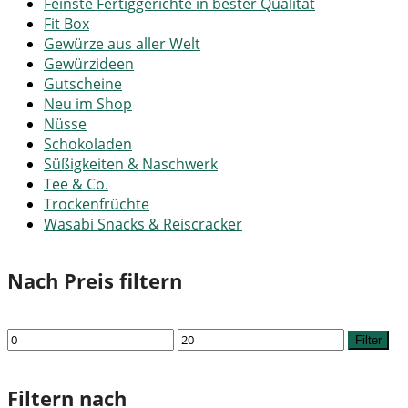
Feinste Fertiggerichte in bester Qualität
Fit Box
Gewürze aus aller Welt
Gewürzideen
Gutscheine
Neu im Shop
Nüsse
Schokoladen
Süßigkeiten & Naschwerk
Tee & Co.
Trockenfrüchte
Wasabi Snacks & Reiscracker
Nach Preis filtern
Min.
Max.
Filter
Preis
Preis
Filtern nach