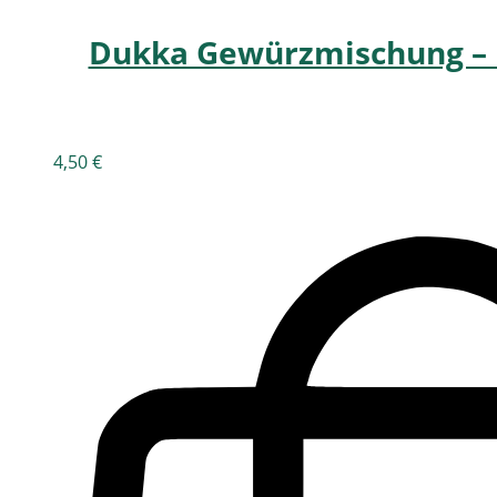
Dukka Gewürzmischung – E
4,50
€