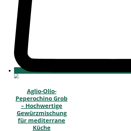
Aglio-Olio-
Peperochino Grob
– Hochwertige
Gewürzmischung
für mediterrane
Küche