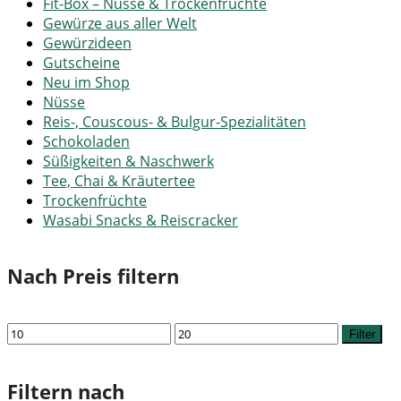
Fit-Box – Nüsse & Trockenfrüchte
Gewürze aus aller Welt
Gewürzideen
Gutscheine
Neu im Shop
Nüsse
Reis-, Couscous- & Bulgur-Spezialitäten
Schokoladen
Süßigkeiten & Naschwerk
Tee, Chai & Kräutertee
Trockenfrüchte
Wasabi Snacks & Reiscracker
Nach Preis filtern
Min.
Max.
Filter
Preis
Preis
Filtern nach