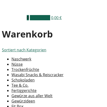
0
Warenkorb
0,00
€
Warenkorb
Sortiert nach
Kategorien
Naschwerk
Nüsse
Trockenfrüchte
Wasabi Snacks & Reiscracker
Schokoladen
Tee & Co.
Fertiggerichte
Gewürze aus aller Welt
Gewürzideen
Fit Box