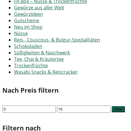
Fit-Box – Nüsse & Trockenfrüchte
Gewürze aus aller Welt
Gewürzideen
Gutscheine
Neu im Shop
Nüsse
Reis-, Couscous- & Bulgur-Spezialitäten
Schokoladen
Süßigkeiten & Naschwerk
Tee, Chai & Kräutertee
Trockenfrüchte
Wasabi Snacks & Reiscracker
Nach Preis filtern
Min.
Max.
Filter
Preis
Preis
Filtern nach