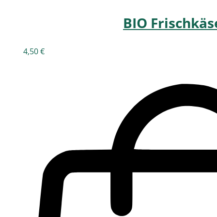
BIO Frischkäs
4,50
€