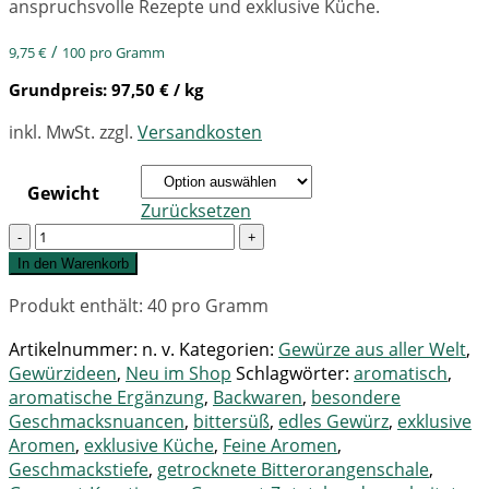
anspruchsvolle Rezepte und exklusive Küche.
/
9,75
€
100
pro Gramm
Grundpreis:
97,50
€
/ kg
inkl. MwSt.
zzgl.
Versandkosten
Gewicht
Zurücksetzen
Quantity
In den Warenkorb
Produkt enthält: 40
pro Gramm
Artikelnummer:
n. v.
Kategorien:
Gewürze aus aller Welt
,
Gewürzideen
,
Neu im Shop
Schlagwörter:
aromatisch
,
aromatische Ergänzung
,
Backwaren
,
besondere
Geschmacksnuancen
,
bittersüß
,
edles Gewürz
,
exklusive
Aromen
,
exklusive Küche
,
Feine Aromen
,
Geschmackstiefe
,
getrocknete Bitterorangenschale
,