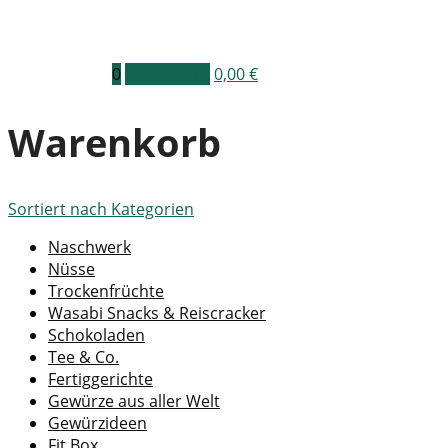
0
Warenkorb
0,00
€
Warenkorb
Sortiert nach
Kategorien
Naschwerk
Nüsse
Trockenfrüchte
Wasabi Snacks & Reiscracker
Schokoladen
Tee & Co.
Fertiggerichte
Gewürze aus aller Welt
Gewürzideen
Fit Box