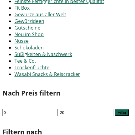
Feinste Fertiggerichte in bester Qualität
Fit Box
Gewürze aus aller Welt
Gewürzideen
Gutscheine
Neu im Shop
Nüsse
Schokoladen
Süßigkeiten & Naschwerk
Tee & Co.
Trockenfrüchte
Wasabi Snacks & Reiscracker
Nach Preis filtern
Min.
Max.
Filter
Preis
Preis
Filtern nach