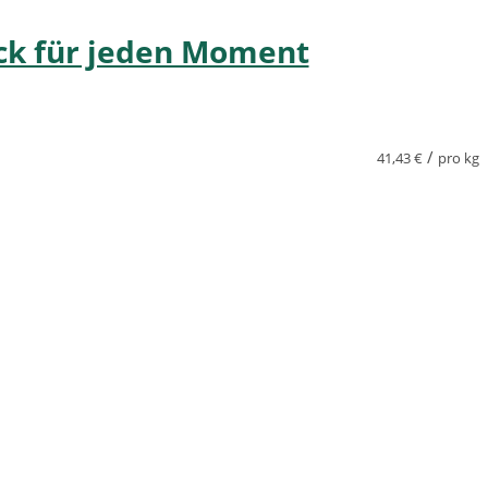
ack für jeden Moment
/
41,43
€
pro kg