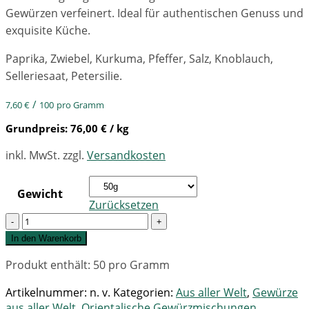
Gewürzen verfeinert. Ideal für authentischen Genuss und
exquisite Küche.
Paprika, Zwiebel, Kurkuma, Pfeffer, Salz, Knoblauch,
Selleriesaat, Petersilie.
/
7,60
€
100
pro Gramm
Grundpreis:
76,00
€
/ kg
inkl. MwSt.
zzgl.
Versandkosten
Gewicht
Zurücksetzen
Quantity
In den Warenkorb
Produkt enthält: 50
pro Gramm
Artikelnummer:
n. v.
Kategorien:
Aus aller Welt
,
Gewürze
aus aller Welt
,
Orientalische Gewürzmischungen