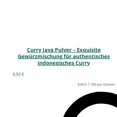
Curry Java Pulver – Exquisite
Gewürzmischung für authentisches
indonesisches Curry
4,50
€
/
9,00
€
100
pro Gramm