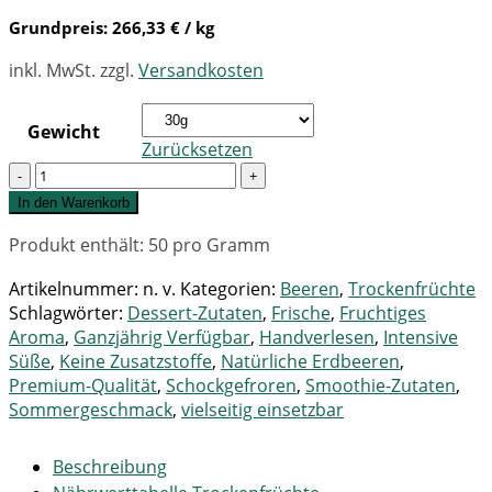
Grundpreis:
266,33
€
/ kg
inkl. MwSt.
zzgl.
Versandkosten
Gewicht
Zurücksetzen
Quantity
In den Warenkorb
Produkt enthält: 50
pro Gramm
Artikelnummer:
n. v.
Kategorien:
Beeren
,
Trockenfrüchte
Schlagwörter:
Dessert-Zutaten
,
Frische
,
Fruchtiges
Aroma
,
Ganzjährig Verfügbar
,
Handverlesen
,
Intensive
Süße
,
Keine Zusatzstoffe
,
Natürliche Erdbeeren
,
Premium-Qualität
,
Schockgefroren
,
Smoothie-Zutaten
,
Sommergeschmack
,
vielseitig einsetzbar
Beschreibung