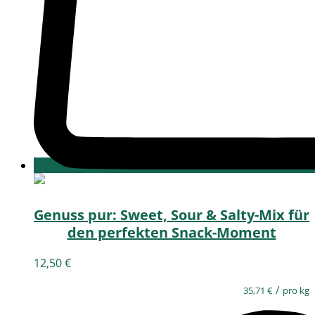
Genuss pur: Sweet, Sour & Salty-Mix für
den perfekten Snack-Moment
12,50
€
/
35,71
€
pro kg