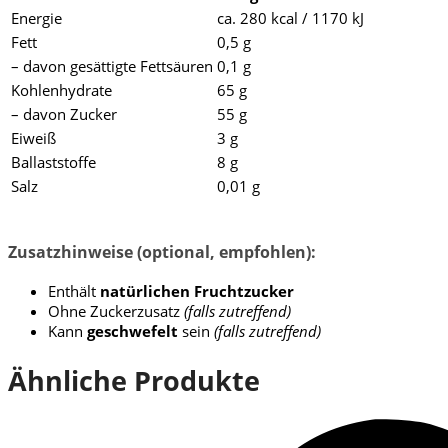
Energie
ca. 280 kcal / 1170 kJ
Fett
0,5 g
– davon gesättigte Fettsäuren
0,1 g
Kohlenhydrate
65 g
– davon Zucker
55 g
Eiweiß
3 g
Ballaststoffe
8 g
Salz
0,01 g
Zusatzhinweise (optional, empfohlen):
Enthält
natürlichen Fruchtzucker
Ohne Zuckerzusatz
(falls zutreffend)
Kann
geschwefelt
sein
(falls zutreffend)
Ähnliche Produkte