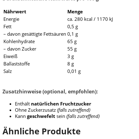
Nährwert
Menge
Energie
ca. 280 kcal / 1170 kJ
Fett
0,5 g
– davon gesättigte Fettsäuren
0,1 g
Kohlenhydrate
65 g
– davon Zucker
55 g
Eiweiß
3 g
Ballaststoffe
8 g
Salz
0,01 g
Zusatzhinweise (optional, empfohlen):
Enthält
natürlichen Fruchtzucker
Ohne Zuckerzusatz
(falls zutreffend)
Kann
geschwefelt
sein
(falls zutreffend)
Ähnliche Produkte