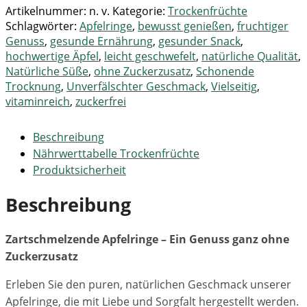
Artikelnummer:
n. v.
Kategorie:
Trockenfrüchte
Schlagwörter:
Apfelringe
,
bewusst genießen
,
fruchtiger
Genuss
,
gesunde Ernährung
,
gesunder Snack
,
hochwertige Äpfel
,
leicht geschwefelt
,
natürliche Qualität
,
Natürliche Süße
,
ohne Zuckerzusatz
,
Schonende
Trocknung
,
Unverfälschter Geschmack
,
Vielseitig
,
vitaminreich
,
zuckerfrei
Beschreibung
Nährwerttabelle Trockenfrüchte
Produktsicherheit
Beschreibung
Zartschmelzende Apfelringe – Ein Genuss ganz ohne
Zuckerzusatz
Erleben Sie den puren, natürlichen Geschmack unserer
Apfelringe, die mit Liebe und Sorgfalt hergestellt werden.