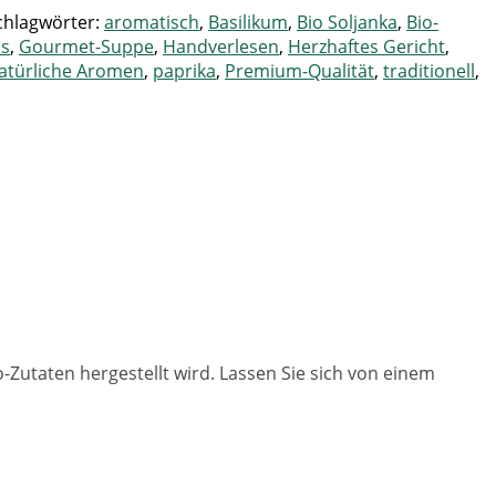
chlagwörter:
aromatisch
,
Basilikum
,
Bio Soljanka
,
Bio-
is
,
Gourmet-Suppe
,
Handverlesen
,
Herzhaftes Gericht
,
atürliche Aromen
,
paprika
,
Premium-Qualität
,
traditionell
,
o-Zutaten hergestellt wird. Lassen Sie sich von einem