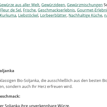
Gewürze aus aller Welt
,
Gewürzideen
,
Gewürzmischungen
S
,
Fleur de Sel
,
Frische
,
Geschmackserlebnis
,
Gourmet-Erlebn
Kurkuma
,
Liebstöckel
,
Lorbeerblätter
,
Nachhaltige Küche
,
n
Soljanka
klassigen Bio-Soljanka, die ausschließlich aus den besten Bi
n, sondern auch Ihr Herz erfreuen wird.
 Geschmack:
rer Soljanka ihre unverkennbare Würze.