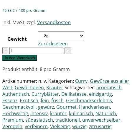
/
49,88
€
100
pro Gramm
inkl. MwSt.
zzgl.
Versandkosten
Gewicht
Zurücksetzen
Quantity
In den Warenkorb
Produkt enthält: 8
pro Gramm
Artikelnummer:
n. v.
Kategorien:
Curry
,
Gewürze aus aller
Welt
,
Gewürzideen
,
Kräuter
Schlagwörter:
aromatisch
,
Authentisch
,
Curryblätter
,
Delikatesse
,
einzigartig
,
Essenz
,
Exotisch
,
fein
,
frisch
,
Geschmackserlebnis
,
Geschmackvoll
,
gewürz
,
Gourmet
,
Handverlesen
,
Hochwertig
,
intensiv
,
kräuter
,
kulinarisch
,
Natürlich
,
Premium
,
südasiatisch
,
traditionell
,
unverwechselbar
,
Veredeln
,
verfeinern
,
Vielseitig
,
würzig
,
zitrusartig