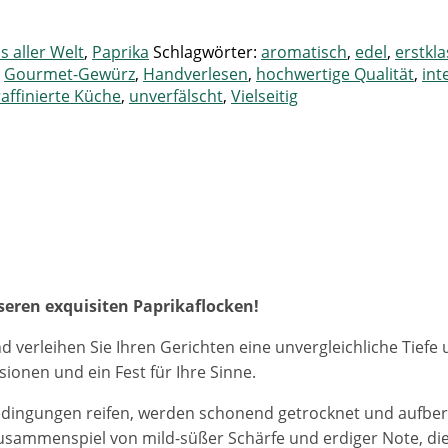
 aller Welt
,
Paprika
Schlagwörter:
aromatisch
,
edel
,
erstkla
,
Gourmet-Gewürz
,
Handverlesen
,
hochwertige Qualität
,
int
raffinierte Küche
,
unverfälscht
,
Vielseitig
seren exquisiten Paprikaflocken!
nd verleihen Sie Ihren Gerichten eine unvergleichliche Tief
ionen und ein Fest für Ihre Sinne.
Bedingungen reifen, werden schonend getrocknet und aufbere
usammenspiel von mild-süßer Schärfe und erdiger Note, die