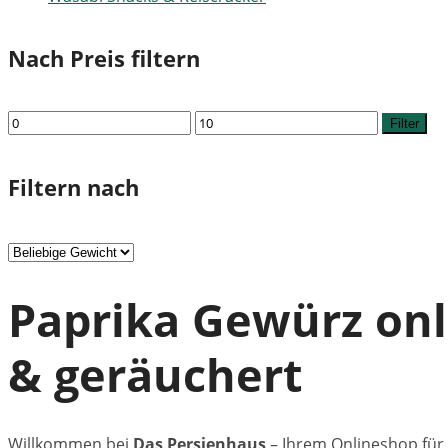
Nach Preis filtern
Min.
Max.
Filter
Preis
Preis
Filtern nach
Paprika Gewürz onl
& geräuchert
Willkommen bei
Das Persienhaus
– Ihrem Onlineshop für