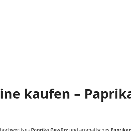
ine kaufen – Paprika
 hochwertiges
Paprika Gewürz
und aromatisches
Paprikap