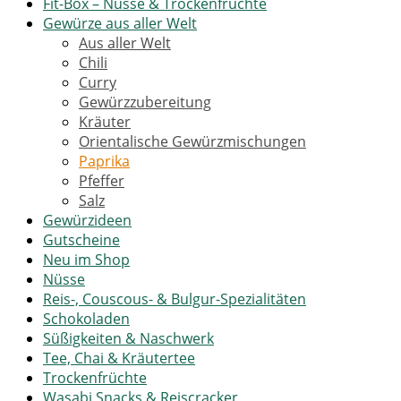
Fit-Box – Nüsse & Trockenfrüchte
Gewürze aus aller Welt
Aus aller Welt
Chili
Curry
Gewürzzubereitung
Kräuter
Orientalische Gewürzmischungen
Paprika
Pfeffer
Salz
Gewürzideen
Gutscheine
Neu im Shop
Nüsse
Reis-, Couscous- & Bulgur-Spezialitäten
Schokoladen
Süßigkeiten & Naschwerk
Tee, Chai & Kräutertee
Trockenfrüchte
Wasabi Snacks & Reiscracker