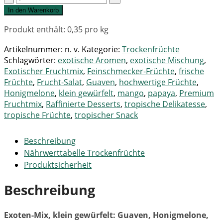
In den Warenkorb
Produkt enthält: 0,35
pro kg
Artikelnummer:
n. v.
Kategorie:
Trockenfrüchte
Schlagwörter:
exotische Aromen
,
exotische Mischung
,
Exotischer Fruchtmix
,
Feinschmecker-Früchte
,
frische
Früchte
,
Frucht-Salat
,
Guaven
,
hochwertige Früchte
,
Honigmelone
,
klein gewürfelt
,
mango
,
papaya
,
Premium
Fruchtmix
,
Raffinierte Desserts
,
tropische Delikatesse
,
tropische Früchte
,
tropischer Snack
Beschreibung
Nährwerttabelle Trockenfrüchte
Produktsicherheit
Beschreibung
Exoten-Mix, klein gewürfelt: Guaven, Honigmelone,