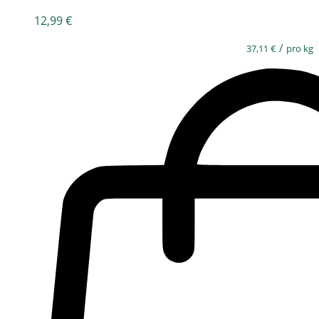
12,99
€
/
37,11
€
pro kg