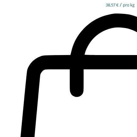
/
38,57
€
pro kg