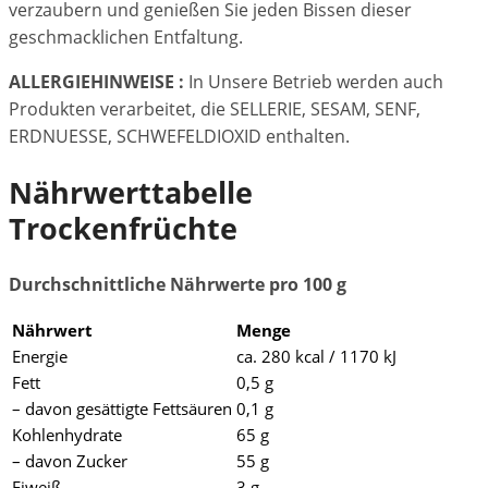
verzaubern und genießen Sie jeden Bissen dieser
geschmacklichen Entfaltung.
ALLERGIEHINWEISE :
In Unsere Betrieb werden auch
Produkten verarbeitet, die SELLERIE, SESAM, SENF,
ERDNUESSE, SCHWEFELDIOXID enthalten.
Nährwerttabelle
Trockenfrüchte
Durchschnittliche Nährwerte pro 100 g
Nährwert
Menge
Energie
ca. 280 kcal / 1170 kJ
Fett
0,5 g
– davon gesättigte Fettsäuren
0,1 g
Kohlenhydrate
65 g
– davon Zucker
55 g
Eiweiß
3 g