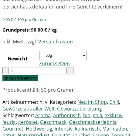
persienhaus.de kaufen und Ihre Gerichte verfeinern!
/
9,00
€
100
pro Gramm
Grundpreis:
90,00
€
/ kg
inkl. MwSt.
zzgl.
Versandkosten
Gewicht
Zurücksetzen
Quantity
In den Warenkorb
Produkt enthält: 50
pro Gramm
Artikelnummer:
n. v.
Kategorien:
Neu im Shop
,
Chili
,
Gewürze aus aller Welt
,
Gewürzzubereitung
Schlagwörter:
Aroma
,
Authentisch
,
bio
,
chili
,
exklusiv
,
feurig
,
geröstet
,
Geschmack
,
Geschmackserlebnis
,
Gourmet
,
Hochwertig
,
intensiv
,
kulinarisch
,
Marinaden
,
natur
,
Naturprodukt
,
Qualität
,
rauchig
,
Saucen
,
Topping
,