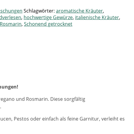
ischungen
Schlagwörter:
aromatische Kräuter
,
dverlesen
,
hochwertige Gewürze
,
italienische Kräuter
,
Rosmarin
,
Schonend getrocknet
chungen!
regano und Rosmarin. Diese sorgfältig
.
cen, Pestos oder einfach als feine Garnitur, verleiht es