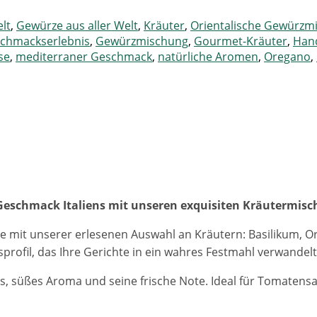
elt
,
Gewürze aus aller Welt
,
Kräuter
,
Orientalische Gewürzm
chmackserlebnis
,
Gewürzmischung
,
Gourmet-Kräuter
,
Han
se
,
mediterraner Geschmack
,
natürliche Aromen
,
Oregano
,
 Geschmack Italiens mit unseren exquisiten Kräutermis
he mit unserer erlesenen Auswahl an Kräutern: Basilikum, O
ofil, das Ihre Gerichte in ein wahres Festmahl verwandelt
s, süßes Aroma und seine frische Note. Ideal für Tomatensau