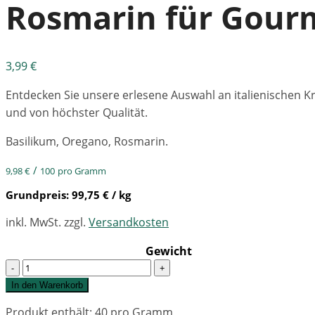
Rosmarin für Gour
3,99
€
Entdecken Sie unsere erlesene Auswahl an italienischen K
und von höchster Qualität.
Basilikum, Oregano, Rosmarin.
/
9,98
€
100
pro Gramm
Grundpreis:
99,75
€
/ kg
inkl. MwSt.
zzgl.
Versandkosten
Gewicht
Quantity
In den Warenkorb
Produkt enthält: 40
pro Gramm