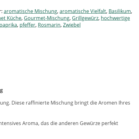
r:
aromatische Mischung
,
aromatische Vielfalt
,
Basilikum
,
et Küche
,
Gourmet-Mischung
,
Grillgewürz
,
hochwertige
paprika
,
pfeffer
,
Rosmarin
,
Zwiebel
ng
g. Diese raffinierte Mischung bringt die Aromen Ihres
intensives Aroma, das die anderen Gewürze perfekt