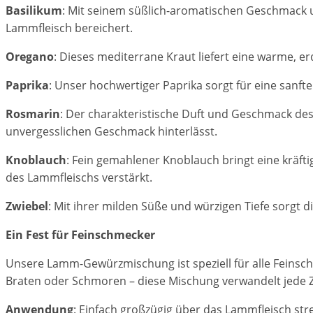
Basilikum
: Mit seinem süßlich-aromatischen Geschmack un
Lammfleisch bereichert.
Oregano
: Dieses mediterrane Kraut liefert eine warme, 
Paprika
: Unser hochwertiger Paprika sorgt für eine sanft
Rosmarin
: Der charakteristische Duft und Geschmack des
unvergesslichen Geschmack hinterlässt.
Knoblauch
: Fein gemahlener Knoblauch bringt eine kräft
des Lammfleischs verstärkt.
Zwiebel
: Mit ihrer milden Süße und würzigen Tiefe sorgt
Ein Fest für Feinschmecker
Unsere Lamm-Gewürzmischung ist speziell für alle Feinsch
Braten oder Schmoren – diese Mischung verwandelt jede Z
Anwendung
: Einfach großzügig über das Lammfleisch str