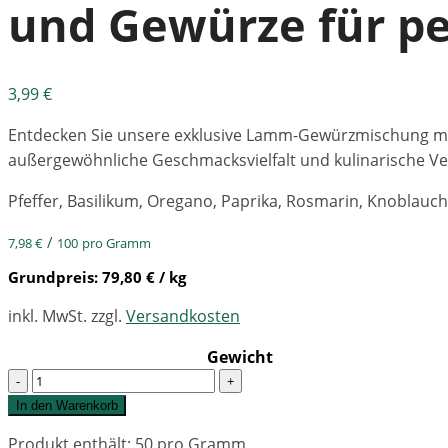
und Gewürze für p
3,99
€
Entdecken Sie unsere exklusive Lamm-Gewürzmischung mit 
außergewöhnliche Geschmacksvielfalt und kulinarische Vere
Pfeffer, Basilikum, Oregano, Paprika, Rosmarin, Knoblauch
/
7,98
€
100
pro Gramm
Grundpreis:
79,80
€
/ kg
inkl. MwSt.
zzgl.
Versandkosten
Gewicht
Quantity
In den Warenkorb
Produkt enthält: 50
pro Gramm