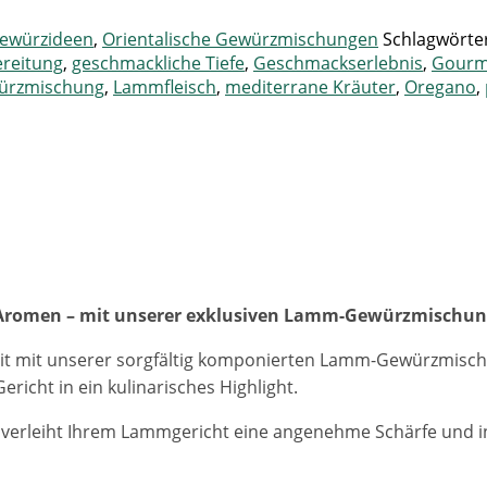
ewürzideen
,
Orientalische Gewürzmischungen
Schlagwörte
ereitung
,
geschmackliche Tiefe
,
Geschmackserlebnis
,
Gourm
rzmischung
,
Lammfleisch
,
mediterrane Kräuter
,
Oregano
,
r Aromen – mit unserer exklusiven Lamm-Gewürzmischu
t mit unserer sorgfältig komponierten Lamm-Gewürzmischun
richt in ein kulinarisches Highlight.
g verleiht Ihrem Lammgericht eine angenehme Schärfe und 