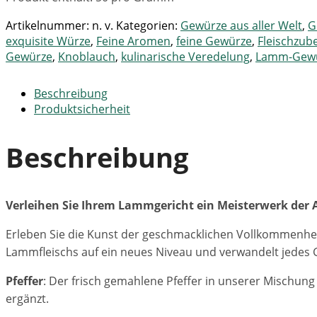
Artikelnummer:
n. v.
Kategorien:
Gewürze aus aller Welt
,
G
exquisite Würze
,
Feine Aromen
,
feine Gewürze
,
Fleischzub
Gewürze
,
Knoblauch
,
kulinarische Veredelung
,
Lamm-Gewü
Beschreibung
Produktsicherheit
Beschreibung
Verleihen Sie Ihrem Lammgericht ein Meisterwerk de
Erleben Sie die Kunst der geschmacklichen Vollkommenhei
Lammfleischs auf ein neues Niveau und verwandelt jedes Ge
Pfeffer
: Der frisch gemahlene Pfeffer in unserer Mischun
ergänzt.