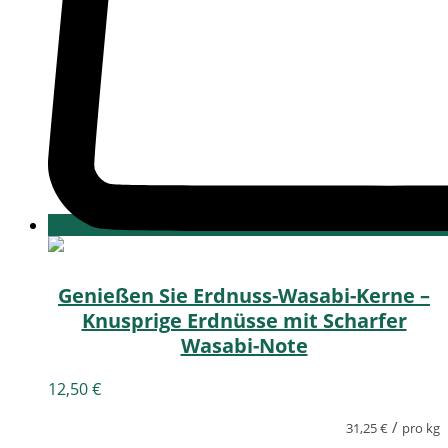
Genießen Sie Erdnuss-Wasabi-Kerne –
Knusprige Erdnüsse mit Scharfer
Wasabi-Note
12,50
€
/
31,25
€
pro kg