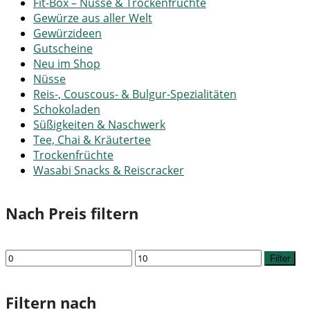
Fit-Box – Nüsse & Trockenfrüchte
Gewürze aus aller Welt
Gewürzideen
Gutscheine
Neu im Shop
Nüsse
Reis-, Couscous- & Bulgur-Spezialitäten
Schokoladen
Süßigkeiten & Naschwerk
Tee, Chai & Kräutertee
Trockenfrüchte
Wasabi Snacks & Reiscracker
Nach Preis filtern
Min.
Max.
Filter
Preis
Preis
Filtern nach