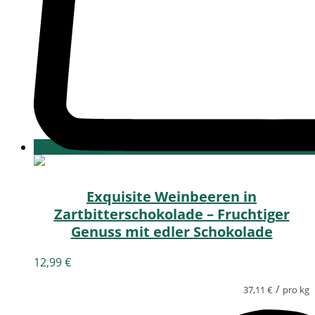
Exquisite Weinbeeren in
Zartbitterschokolade – Fruchtiger
Genuss mit edler Schokolade
12,99
€
/
37,11
€
pro kg