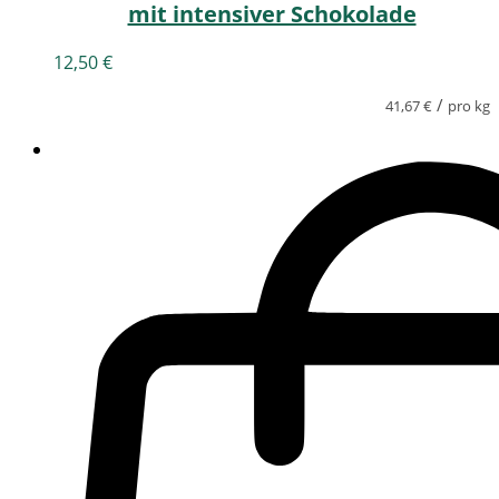
mit intensiver Schokolade
12,50
€
/
41,67
€
pro kg