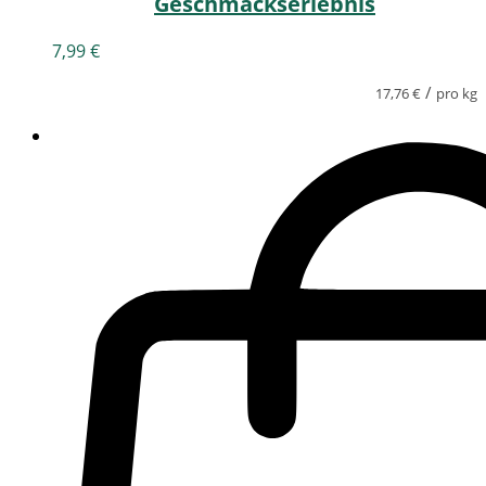
Geschmackserlebnis
7,99
€
/
17,76
€
pro kg