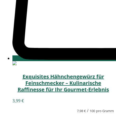
Exquisites Hähnchengewürz für
Feinschmecker – Kulinarische
Raffinesse für Ihr Gourmet-Erlebnis
3,99
€
/
7,98
€
100
pro Gramm