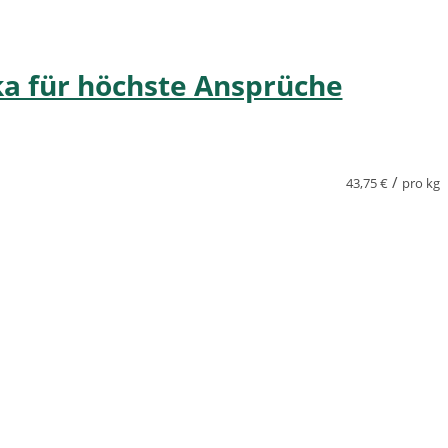
ka für höchste Ansprüche
/
43,75
€
pro kg