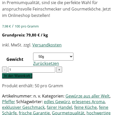
in Premiumqualität, sind sie die perfekte Wahl für
anspruchsvolle Feinschmecker und Gourmetköche. Jetzt
im Onlineshop bestellen!
/
7,98
€
100
pro Gramm
Grundpreis:
79,80
€
/ kg
inkl. MwSt.
zzgl.
Versandkosten
Gewicht
Zurücksetzen
Quantity
In den Warenkorb
Produkt enthält: 50
pro Gramm
Artikelnummer:
n. v.
Kategorien:
Gewürze aus aller Welt
,
Pfeffer
Schlagwörter:
edles Gewürz
,
erlesenes Aroma
,
exklusiver Geschmack
,
fairer Handel
,
feine Küche
,
feine
Schärfe
,
frische Garantie
,
Gourmetqualität
,
hochwertige