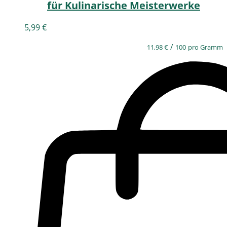
für Kulinarische Meisterwerke
5,99
€
/
11,98
€
100
pro Gramm