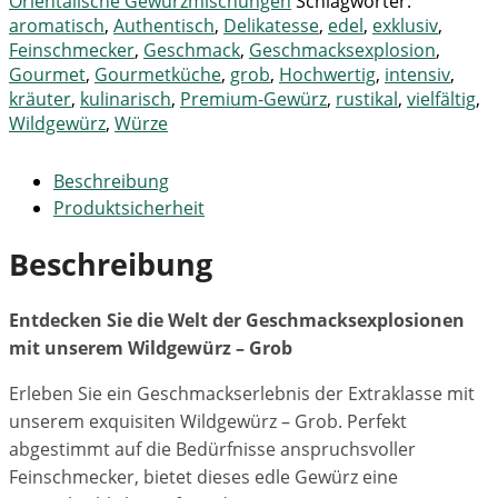
Orientalische Gewürzmischungen
Schlagwörter:
aromatisch
,
Authentisch
,
Delikatesse
,
edel
,
exklusiv
,
Feinschmecker
,
Geschmack
,
Geschmacksexplosion
,
Gourmet
,
Gourmetküche
,
grob
,
Hochwertig
,
intensiv
,
kräuter
,
kulinarisch
,
Premium-Gewürz
,
rustikal
,
vielfältig
,
Wildgewürz
,
Würze
Beschreibung
Produktsicherheit
Beschreibung
Entdecken Sie die Welt der Geschmacksexplosionen
mit unserem Wildgewürz – Grob
Erleben Sie ein Geschmackserlebnis der Extraklasse mit
unserem exquisiten Wildgewürz – Grob. Perfekt
abgestimmt auf die Bedürfnisse anspruchsvoller
Feinschmecker, bietet dieses edle Gewürz eine