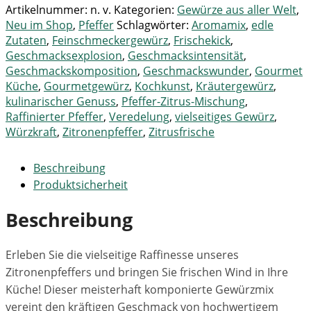
Artikelnummer:
n. v.
Kategorien:
Gewürze aus aller Welt
,
Neu im Shop
,
Pfeffer
Schlagwörter:
Aromamix
,
edle
Zutaten
,
Feinschmeckergewürz
,
Frischekick
,
Geschmacksexplosion
,
Geschmacksintensität
,
Geschmackskomposition
,
Geschmackswunder
,
Gourmet
Küche
,
Gourmetgewürz
,
Kochkunst
,
Kräutergewürz
,
kulinarischer Genuss
,
Pfeffer-Zitrus-Mischung
,
Raffinierter Pfeffer
,
Veredelung
,
vielseitiges Gewürz
,
Würzkraft
,
Zitronenpfeffer
,
Zitrusfrische
Beschreibung
Produktsicherheit
Beschreibung
Erleben Sie die vielseitige Raffinesse unseres
Zitronenpfeffers und bringen Sie frischen Wind in Ihre
Küche! Dieser meisterhaft komponierte Gewürzmix
vereint den kräftigen Geschmack von hochwertigem