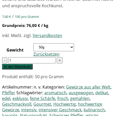
und anspruchsvolle Kochkunst.
/
7,60
€
100
pro Gramm
Grundpreis:
76,00
€
/ kg
inkl. MwSt.
zzgl.
Versandkosten
Gewicht
Zurücksetzen
Quantity
In den Warenkorb
Produkt enthält: 50
pro Gramm
Artikelnummer:
n. v.
Kategorien:
Gewürze aus aller Welt
,
Pfeffer
Schlagwörter:
aromatisch
,
ausgewogen
,
delikat
,
edel
,
exklusiv
,
feine Schärfe
,
frisch
,
gemahlen
,
Geschmackvoll
,
Gourmet
,
Hochwertig
,
hochwertige
Gewürze
,
intensiv
,
intensiver Geschmack
,
kulinarisch
,
luxuriös
,
Naturprodukt
,
Schwarzer Pfeffer
,
würzig