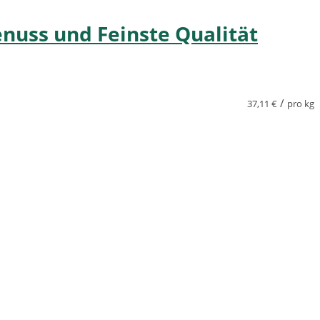
enuss und Feinste Qualität
/
37,11
€
pro kg