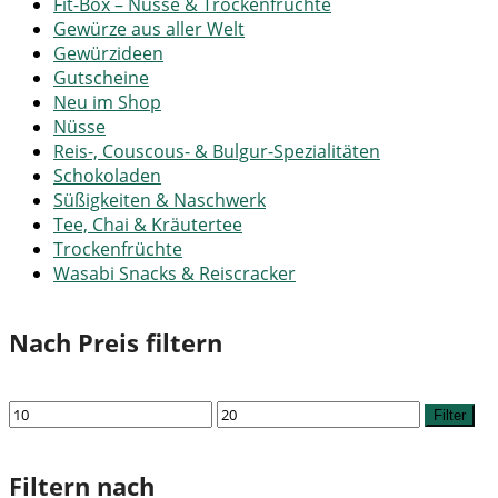
Fit-Box – Nüsse & Trockenfrüchte
Gewürze aus aller Welt
Gewürzideen
Gutscheine
Neu im Shop
Nüsse
Reis-, Couscous- & Bulgur-Spezialitäten
Schokoladen
Süßigkeiten & Naschwerk
Tee, Chai & Kräutertee
Trockenfrüchte
Wasabi Snacks & Reiscracker
Nach Preis filtern
Min.
Max.
Filter
Preis
Preis
Filtern nach