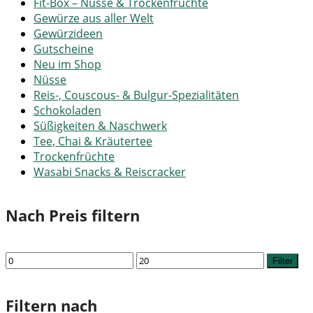
Fit-Box – Nüsse & Trockenfrüchte
Gewürze aus aller Welt
Gewürzideen
Gutscheine
Neu im Shop
Nüsse
Reis-, Couscous- & Bulgur-Spezialitäten
Schokoladen
Süßigkeiten & Naschwerk
Tee, Chai & Kräutertee
Trockenfrüchte
Wasabi Snacks & Reiscracker
Nach Preis filtern
Min.
Max.
Filter
Preis
Preis
Filtern nach