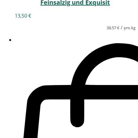
Feinsalzig und Exquisit
13,50
€
/
38,57
€
pro kg