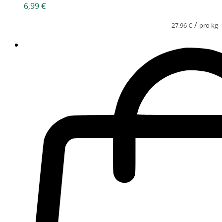
6,99
€
/
27,96
€
pro kg