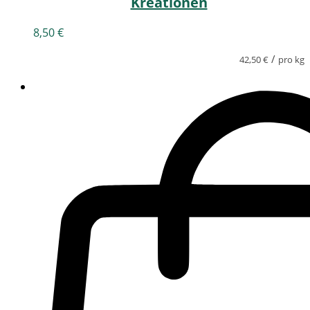
Kreationen
8,50
€
/
42,50
€
pro kg