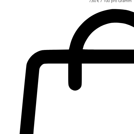
/
7,60
€
100
pro Gramm