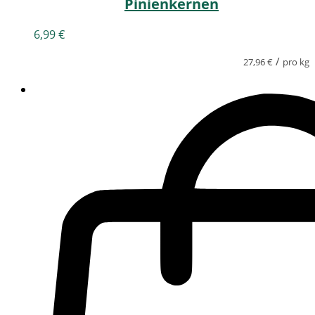
Pinienkernen
6,99
€
/
27,96
€
pro kg