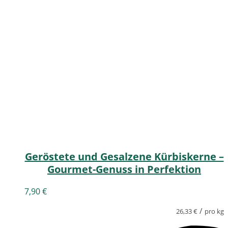
Geröstete und Gesalzene Kürbiskerne –
Gourmet-Genuss in Perfektion
7,90
€
/
26,33
€
pro kg