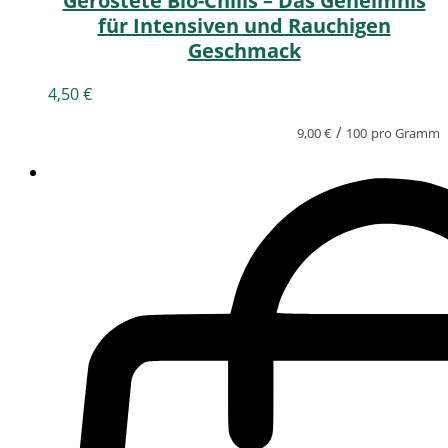
Geröstete Bio-Chilis – Das Geheimnis
für Intensiven und Rauchigen
Geschmack
4,50
€
/
9,00
€
100
pro Gramm