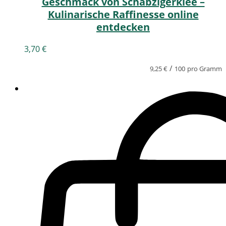
Geschmack von Schabzigerklee –
Kulinarische Raffinesse online
entdecken
3,70
€
/
9,25
€
100
pro Gramm