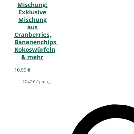
Mischung:
Exklusive
Mischung
aus
Cranberries,
Bananenchips,
Kokoswürfeln
& mehr
10,99
€
/
27,47
€
pro kg