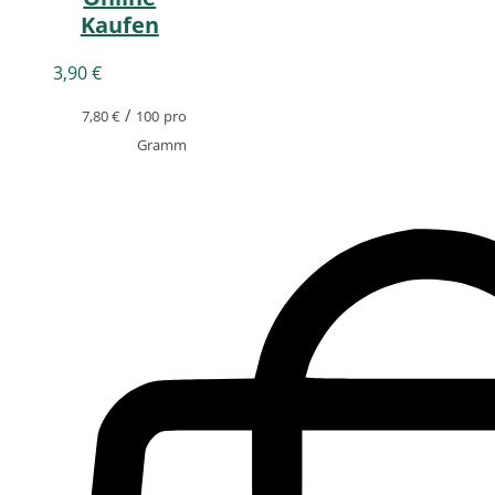
Kaufen
3,90
€
/
7,80
€
100
pro
Gramm