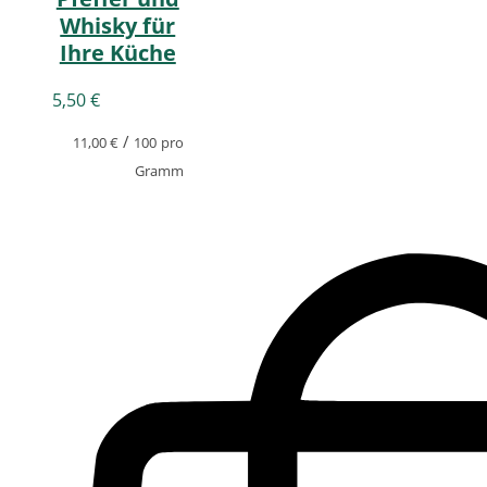
Whisky für
Ihre Küche
5,50
€
/
11,00
€
100
pro
Gramm