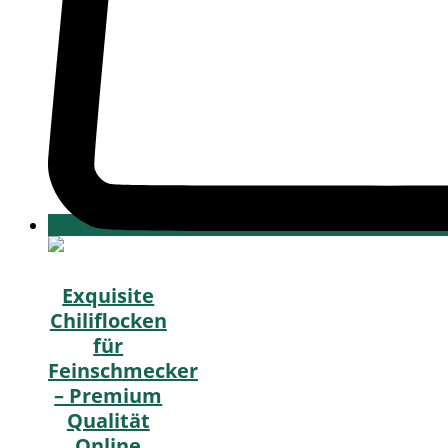
Exquisite
Chiliflocken
für
Feinschmecker
– Premium
Qualität
Online