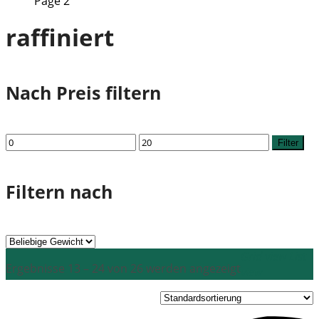
Page 2
raffiniert
Nach Preis filtern
Min.
Max.
Filter
Preis
Preis
Filtern nach
Grid view
List
Ergebnisse 13 – 24 von 26 werden angezeigt
view