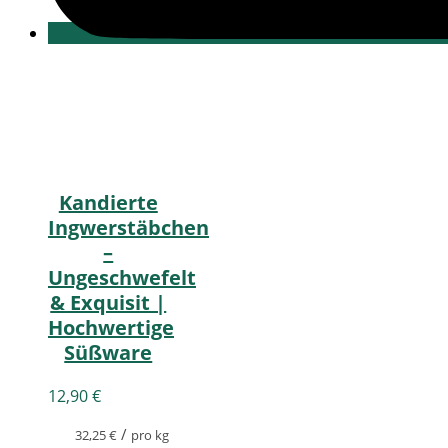
Kandierte
Ingwerstäbchen
–
Ungeschwefelt
& Exquisit |
Hochwertige
Süßware
12,90
€
/
32,25
€
pro kg