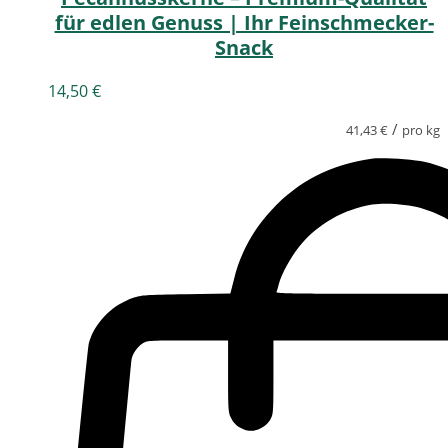
für edlen Genuss | Ihr Feinschmecker-
Snack
14,50
€
/
41,43
€
pro kg