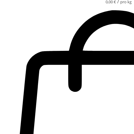
/
0,00
€
pro kg